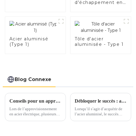
d'échappement en
acier de haute
qualité pour
applications
automobiles
Acier aluminisé
Tôle d'acier
(Type 1)
aluminisée - Type 1
Blog Connexe
Conseils pour un approvisionnement en acier électrique en toute confiance
Débloquer le succès : aspects clés de l’achat d’acier aluminisé
Lors de l’approvisionnement
Lorsqu’il s’agit d’acquérir de
en acier électrique, plusieurs
l’acier aluminisé, le succès
facteurs clés doivent être pris
dépend d’une attention
en compte pour garantir un
méticuleuse portée à plusieurs
processus d’approvisionnement
aspects cruciaux. Qu'il s'agisse
sans souci. Voici quelques
d'assurer une qualité optimale