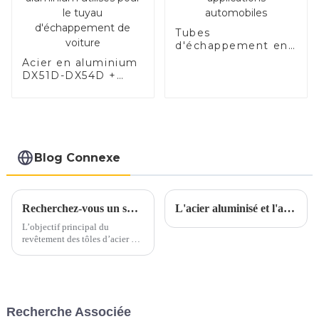
Tubes
d'échappement en
acier de haute
Acier en aluminium
qualité pour
DX51D-DX54D +
applications
AS80-AS300, acier
automobiles
revêtu d'aluminium
et tuyaux et tubes
en acier en
aluminium utilisés
pour le tuyau
Blog Connexe
d'échappement de
voiture
Recherchez-vous un substitut à l’acier inoxydable et à l’aluminium ?
L'acier aluminisé et l'acier inoxydable aluminisé sont-ils parents ?
L’objectif principal du
revêtement des tôles d’acier est
d’ajouter de la valeur,
d’améliorer l’apparence et de
prolonger la durée de vie, en
bref, de prévenir la rouille.
Segments de marché tels que
Recherche Associée
l'agriculture, l'automobile, la