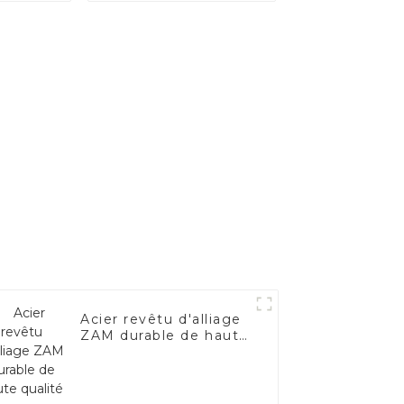
moteur
/tuyau
ment
la Chine
Acier revêtu d'alliage
ZAM durable de haute
qualité