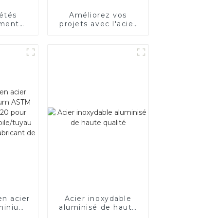
iétés
Améliorez vos
ement
projets avec l'acier
’acier
inoxydable aluminisé
ue
en acier
Acier inoxydable
uminium
aluminisé de haute
 AS80
qualité