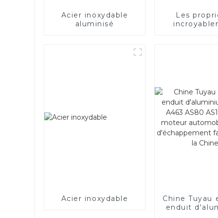
Acier inoxydable
Les propr
aluminisé
incroyabl
bonnes de l
électriq
Acier inoxydable
Chine Tuyau 
enduit d'al
ASTM A463