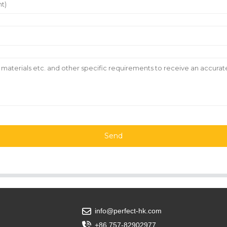
Send
info@perfect-hk.com
+86 757-82902977