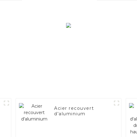
AS120 pour 
automobile
d'échappe
fabricant de 
Acier recouvert
d'aluminium