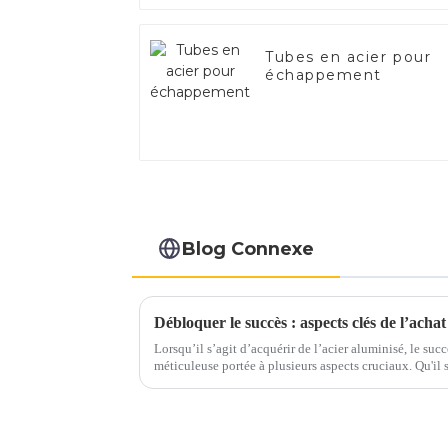
Tubes en acier pour
échappement
Blog Connexe
Débloquer le succès : aspects clés de l’achat
Lorsqu’il s’agit d’acquérir de l’acier aluminisé, le su
méticuleuse portée à plusieurs aspects cruciaux. Qu'il s'agisse d'assurer une qualité optimale
ou de maximiser la rentabilité, chaque étape joue un rô