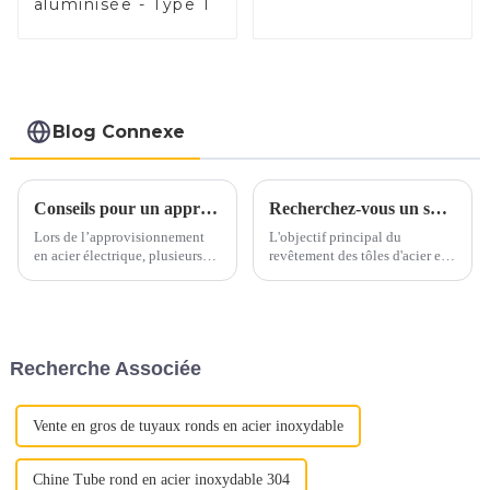
aluminisée - Type 1
Blog Connexe
Conseils pour un approvisionnement en acier électrique en toute confiance
Recherchez-vous un substitut à l’acier inoxydable et à l’aluminium ?
Lors de l’approvisionnement
L'objectif principal du
en acier électrique, plusieurs
revêtement des tôles d'acier est
facteurs clés doivent être pris
d'ajouter de la valeur,
en compte pour garantir un
d'améliorer l'apparence et de
processus d’approvisionnement
prolonger la durée de vie, en
sans souci. Voici quelques
bref, de prévenir la rouille.
conseils essentiels pour guider
Segments de marché tels que
Recherche Associée
votre prise de décision.1.
l'agriculture, l'automobile, la
Qualité et qualité...
construction, le s...
Vente en gros de tuyaux ronds en acier inoxydable
Chine Tube rond en acier inoxydable 304