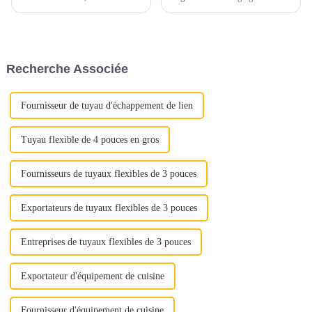
dépend d’une attention
matériaux, principalement
méticuleuse portée à plusieurs
constitués d’alliages ferreux.
aspects cruciaux. Qu'il s'agisse
Ces matériaux sont
d'assurer une qualité optimale
soigneusement sélectionnés
ou de maximiser la rentabilité,
pour résister aux températures
Recherche Associée
chaque étape joue un rôle
élevées, aux gaz corrosifs et
important...
aux contraintes mécaniques...
Fournisseur de tuyau d'échappement de lien
Tuyau flexible de 4 pouces en gros
Fournisseurs de tuyaux flexibles de 3 pouces
Exportateurs de tuyaux flexibles de 3 pouces
Entreprises de tuyaux flexibles de 3 pouces
Exportateur d'équipement de cuisine
Fournisseur d'équipement de cuisine