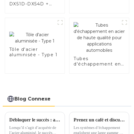
DX51D-DX54D +
AS80-AS300, acier
revêtu d'aluminium
et tuyaux et tubes
en acier en
aluminium utilisés
pour le tuyau
d'échappement de
voiture
Tôle d'acier
aluminisée - Type 1
Tubes
d'échappement en
acier de haute
qualité pour
applications
automobiles
Blog Connexe
Débloquer le succès : aspects clés de l’achat d’acier aluminisé
Prenez un café et discutons des matériaux d'échappement autour d'une tasse
Lorsqu’il s’agit d’acquérir de
Les systèmes d’échappement
l’acier aluminisé, le succès
englobent une large gamme de