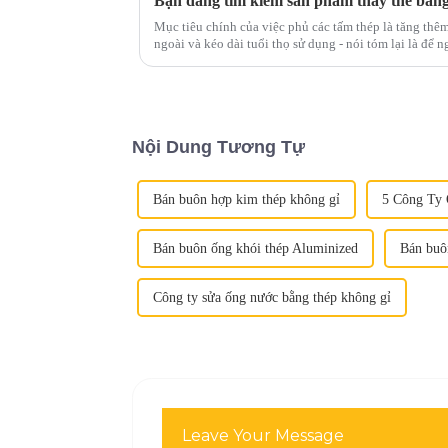
Bạn đang tìm kiếm sản phẩm thay thế bằn
Mục tiêu chính của việc phủ các tấm thép là tăng thêm
ngoài và kéo dài tuổi thọ sử dụng - nói tóm lại là để ngăn ngừa rỉ sé
trường như nông nghiệp, ô tô, xây dựng, s...
Nội Dung Tương Tự
Bán buôn hợp kim thép không gỉ
5 Công Ty 
Bán buôn ống khói thép Aluminized
Bán buô
Công ty sửa ống nước bằng thép không gỉ
Leave Your Message