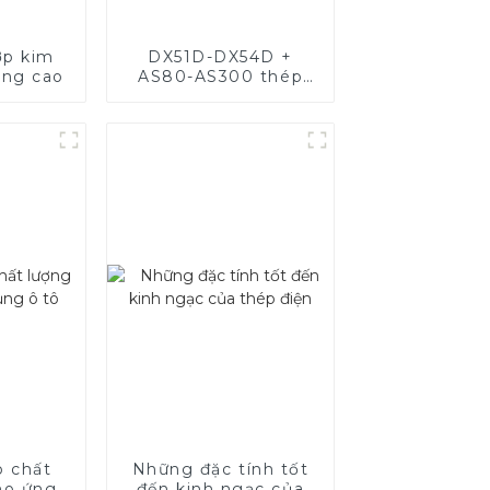
ợp kim
DX51D-DX54D +
ợng cao
AS80-AS300 thép
nhôm, thép mạ
nhôm và ống thép
nhôm dùng làm ống
xả ô tô
p chất
Những đặc tính tốt
ho ứng
đến kinh ngạc của