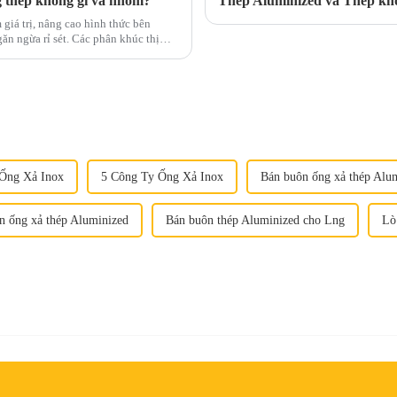
g thép không gỉ và nhôm?
Thép Aluminized và Thép khô
 giá trị, nâng cao hình thức bên
t. Các phân khúc thị
Ống Xả Inox
5 Công Ty Ống Xả Inox
Bán buôn ống xả thép Alu
n ống xả thép Aluminized
Bán buôn thép Aluminized cho Lng
Lò