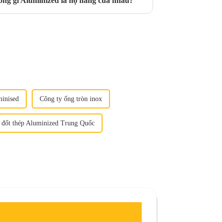
ng gỉ Aluminized là họ hàng của nhau?
minised
Công ty ống tròn inox
 đốt thép Aluminized Trung Quốc