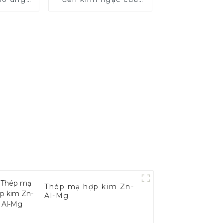
tô
thép điện
Thép mạ hợp kim Zn-
Al-Mg