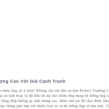
Các Sản Phẩm
Dịch Vụ
Blog
L
ợng Cao Với Giá Cạnh Tranh
n buôn ống xả 4 inch? Không cần tìm đâu xa hơn Perfect Trading C
ại sự linh hoạt và độ bền tối đa cho nhiều ứng dụng hệ thống ống 
 bằng thép không gỉ chất lượng cao. được chế tạo để chịu được nhi
giúp chúng phù hợp với nhiều loại xe và hệ thống ống xả hậu mãi. C