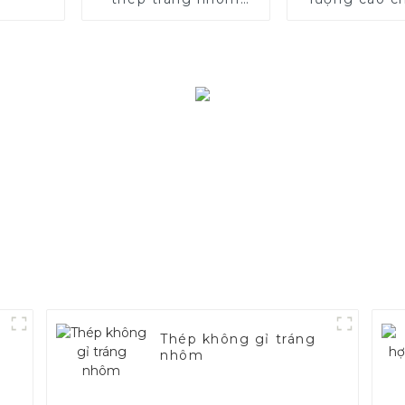
ASTM A463 AS80
dụng ô 
AS120 cho động cơ ô
tô / ống xả Các nhà
sản xuất
p
Thép không gỉ tráng
nhôm
54D
ệ