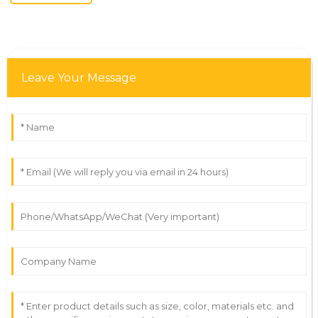
Leave Your Message