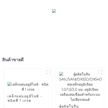
สินค้าขายดี
เหล็กแผ่นอลูมิไนซ์ -
ชนิดที่ 1 เกรด
ผู้ผลิตในจีน