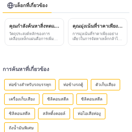
บล็อกที่เกี่ยวข้อง
คุณกำลังค้นหาสิ่งทดแทนสแตนเลสและอลูมิเนียมอยู่ใช่ไหม?
คุณมุ่งเน้นที่ราคาเพียงอย่างเดียวเมื่อจัดหาสแตนเลสหรือไม่?
วัตถุประสงค์หลักของการ
การมุ่งเน้นที่ราคาเพียงอย่าง
เคลือบเหล็กแผ่นคือการเพิ่ม
เดียวในการจัดหาเหล็กกล้าไร้
มูลค่า เพิ่มรูปลักษณ์ และยืด
สนิมอาจนำไปสู่การมองข้าม
อายุการใช้งาน กล่าวคือ เพื่อ
ด้านคุณภาพที่สำคัญได้ แทนที่
ป้องกันการเกิดสนิม ส่วนตลาด
จะเน้นย้ำคุณค่าที่ครอบคลุม
เช่นการเกษตร ยานยนต์ การ
ของเหล็กกล้าไร้สนิม: "การ
ก่อสร้าง s...
ปลดล็อคคุณภาพ...
การค้นหาที่เกี่ยวข้อง
ท่อข้างสำหรับรถบรรทุก
ท่อข้างรถตู้
ตัวเก็บเสียง
เครื่องเก็บเสียง
ซิลิคอนสตีล
ซิลิคอนสตีล
ซิลิคอนสตีล
สลิทติ้งคอยล์
ท่อไอเสียท่องู
ถังน้ำมันพิเศษ