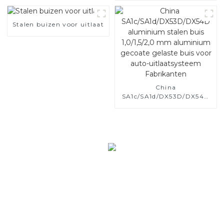
automotor / uitlaatpijp
Fabrikanten
Stalen buizen voor uitlaat
China
SA1c/SA1d/DX53D/DX54D
aluminium stalen buis
1,0/1,5/2,0 mm aluminium
gecoate gelaste buis voor
auto-uitlaatsysteem
Fabrikanten