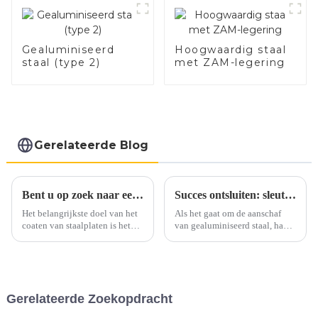
voertuig
Gealuminiseerd
Hoogwaardig staal
staal (type 2)
met ZAM-legering
Gerelateerde Blog
Bent u op zoek naar een alternatief voor roestvrij staal en aluminium?
Succes ontsluiten: sleutelaspecten bij de aanschaf van gealuminiseerd staal
Het belangrijkste doel van het
Als het gaat om de aanschaf
coaten van staalplaten is het
van gealuminiseerd staal, hangt
toevoegen van waarde, het
het succes af van nauwgezette
verbeteren van het uiterlijk en
aandacht voor verschillende
het verlengen van de
cruciale aspecten. Van het
levensduur, kortom: het
garanderen van optimale
voorkomen van roest.
kwaliteit tot het maximaliseren
Gerelateerde Zoekopdracht
Marktsegmenten zoals
van de kosteneffectiviteit: elke
landbouw, automotive, bouw,
stap speelt een belangrijke rol.