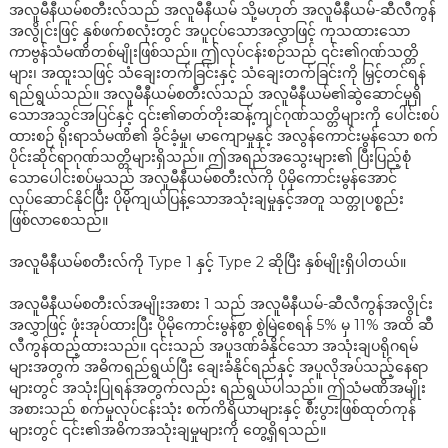
အလူမီနီယမ်စတီးလ်သည် အလူမီနီယမ် သို့မဟုတ် အလူမီနီယမ်-ဆီလီကွန်
အလွိုင်းဖြင့် နှစ်ဖက်စလုံးတွင် အပူငုပ်သောအလွှာဖြင့် ကုသထားသော
ကာဗွန်သံမဏိတစ်မျိုးဖြစ်သည်။ ဤလုပ်ငန်းစဉ်သည် ၎င်း၏ဂုဏ်သတ္တိ
များ၊ အထူးသဖြင့် သံချေးတက်ခြင်းနှင့် သံချေးတက်ခြင်းကို မြှင့်တင်ရန်
ရည်ရွယ်သည်။ အလူမီနီယမ်စတီးလ်သည် အလူမီနီယမ်၏ဆွဲဆောင်မှုရှိ
သောအသွင်အပြင်နှင့် ၎င်း၏ဓာတ်တိုးဆန့်ကျင်ဂုဏ်သတ္တိများကို ပေါင်းစပ်
ထားစဉ် ရိုးရာသံမဏိ၏ ခိုင်ခံ့မှု၊ မာကျောမှုနှင့် အလွန်ကောင်းမွန်သော စက်
ပိုင်းဆိုင်ရာဂုဏ်သတ္တိများရှိသည်။ ဤအရည်အသွေးများ၏ ပြီးပြည့်စုံ
သောပေါင်းစပ်မှုသည် အလူမီနီယမ်စတီးလ်ကို ပိုမိုကောင်းမွန်အောင်
လုပ်ဆောင်နိုင်ပြီး ပိုမိုကျယ်ပြန့်သောအသုံးချမှုနှင့်အတူ သတ္တုပစ္စည်း
ဖြစ်လာစေသည်။
n
အလူမီနီယမ်စတီးလ်ကို Type 1 နှင့် Type 2 ဆိုပြီး နှစ်မျိုးရှိပါတယ်။
အလူမီနီယမ်စတီးလ်အမျိုးအစား 1 သည် အလူမီနီယမ်-ဆီလီကွန်အလွိုင်း
အလွှာဖြင့် ဖုံးအုပ်ထားပြီး ပိုမိုကောင်းမွန်စွာ စွဲမြဲစေရန် 5% မှ 11% အထိ ဆီ
လီကွန်ထည့်ထားသည်။ ၎င်းသည် အပူဒဏ်ခံနိုင်သော အသုံးချပရိုဂရမ်
များအတွက် အဓိကရည်ရွယ်ပြီး ချေးခံနိုင်ရည်နှင့် အပူလိုအပ်သည့်နေရာ
များတွင် အသုံးပြုရန်အတွက်လည်း ရည်ရွယ်ပါသည်။ ဤသံမဏိအမျိုး
အစားသည် စက်မှုလုပ်ငန်းသုံး စက်ကိရိယာများနှင့် စီးပွားဖြစ်ထုတ်ကုန်
များတွင် ၎င်း၏အဓိကအသုံးချမှုများကို တွေ့ရှိရသည်။