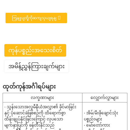
ကြှနျုပျတို့ကိုဆကျသှယျရနျ
e
ကုန်ပစ္စည်းအသေးစိတ်
a
အမိန့်ညွှန်ကြားချက်များ
အလူမီနီယမ် သံမဏိ (အမျိုးအစား 1)
ထုတ်ကုန်အင်္ဂါရပ်များ
Posco(ALCOSTA) ArcelorMittal(VAMA)
အမှတ်တံဆိပ်
HBIS Masteel
လက္ခဏာများ
လျှောက်လွှာများ
JIS G3314 EN 10346 ASTM A463 GB/T
စံ
• သွန်းသောအလူမီနီယံအလွှာ၏ ခိုင်မာခြင်း
18592
နှင့် ပုံဆောင်ခဲဖြစ်စဉ်ကို ထိရောက်စွာ
• အိမ်/မီးဖိုချောင်သုံး
ထိန်းချုပ်နိုင်ခြင်းကြောင့် လှပသော
လုပ်ငန်းသုံး Deep Drawing ဖြင့် ဖွဲ့စည်း
ပစ္စည်းများ
အဆင့်များ
မျက်နှာပြင်ကို ဖန်တီးနိုင်သည်
တည်ဆောက်ထားသော High Strength
• မော်တော်ကား