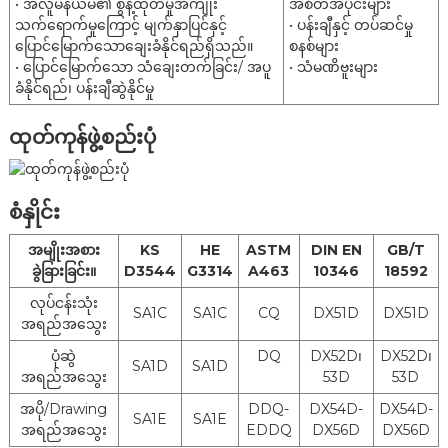
• အလူမီနီယမ်၏ စွန့်ထုတ်မှုအကျိုး
အစိတ်အပိုင်းများ
Coating
၂
၂
သက်ရောက်မှုကြောင့် မျက်နှာပြင်နှင့်
80 g/m
240 g/m အထိ
• ပန်းချီနှင့် တပ်ဆင်မှု
အလေးချိန်
ပြောင်မြောက်သောချေးခံနိုင်ရည်ရှိသည်။
စနစ်များ
• ပြောင်မြောက်သော သံချေးတက်ခြင်း/ အပူ
• သံမဏိဗူးများ
အထူ
0.3 မီလီမီတာမှ 3.0 မီလီမီတာ
ခံနိုင်ရည်၊ ပန်းချီဆွဲနိုင်မှု
အကျယ်
600 မီလီမီတာမှ 1500 မီလီမီတာ
ဓာတုကုသခြင်း။
ဆီလိမ်းခြင်း။
ထုတ်ကုန်ဖွဲ့စည်းပုံ
Chrome Treatment
Post
Cr-Free
ဆီလိမ်းသည်။
Treatment
Tlubrication ကုသမှု
အဆီမပါသော
စံနှိုင်း
ကုသမှုမရှိပါ။
အမျိုးအစား
KS
HE
ASTM
DIN EN
GB/T
Vinyl Resin Paint Silicone Resin ပန်းချီ
ခွဲခြားခြင်း။
D3544
G3314
A463
10346
18592
Phenolic Resin ဆေးသည် Polyurethane
ပန်းချီအကြိုကုသမှု
Resin ဆေးဖြစ်သည်။
လုပ်ငန်းသုံး
SA1C
SA1C
CQ
DX51D
DX51D
ယွန်းဆေးမဟုတ်သော
အရည်အသွေး
MOQ
၂၅ တန်
ပုံဆွဲ
DQ
DX52D၊
DX52D၊
SA1D
SA1D
အရည်အသွေး
53D
53D
Coil Inner
610 မီလီမီတာ သို့မဟုတ် 508 မီလီမီတာ
Diameter ၊
အပို/Drawing
DDQ-
DX54D-
DX54D-
SA1E
SA1E
အရည်အသွေး
EDDQ
DX56D
DX56D
ပို့ဆောင်မှု
Coil ၊ Strip ၊ Sheet ၊ Tube ( Automobile