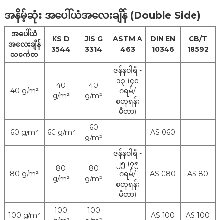
အခြေအနေ
Exhaust System အတွက် )
အနိမ့်ဆုံး အပေါ်ယံအလေးချိန် (Double Side)
အပေါ်ယံ
KS D
JIS G
ASTM A
DIN EN
GB/T
အလေးချိန်
3544
3314
463
10346
18592
သင်္ကေတ
ဇန်နဝါရီ -
၁၃ (၄၀
40
40
40 g/m²
ဂရမ်/
g/m²
g/m²
စတုရန်း
မီတာ)
60
60 g/m²
60 g/m²
AS 060
g/m²
ဇန်နဝါရီ -
၂၅ (၇၅
80
80
80 g/m²
ဂရမ်/
AS 080
AS 80
g/m²
g/m²
စတုရန်း
မီတာ)
100
100
100 g/m²
AS 100
AS 100