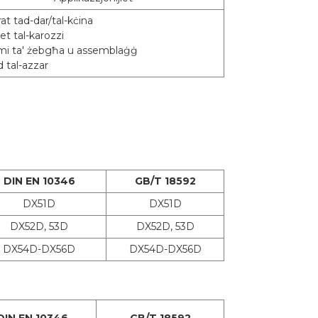
at tad-dar/tal-kċina
jiet tal-karozzi
emi ta' żebgħa u assemblaġġ
d tal-azzar
Żejt
ed
DIN EN 10346
GB/T 18592
DX51D
DX51D
DX52D, 53D
DX52D, 53D
DX54D-DX56D
DX54D-DX56D
DIN EN 10346
GB/T 18592