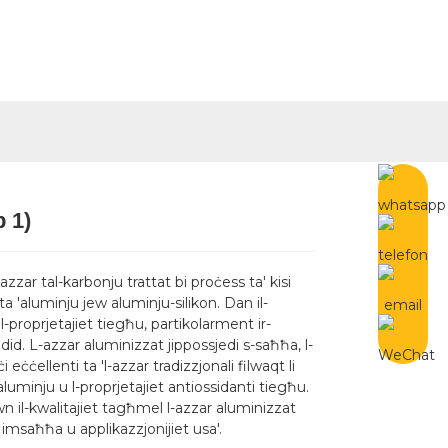
Maltese
untatjana
p 1)
..
..
L
L
zzar tal-karbonju trattat bi proċess ta' kisi
a 'aluminju jew aluminju-silikon. Dan il-
l-proprjetajiet tiegħu, partikolarment ir-
did. L-azzar aluminizzat jippossjedi s-saħħa, l-
 eċċellenti ta 'l-azzar tradizzjonali filwaqt li
-aluminju u l-proprjetajiet antiossidanti tiegħu.
n il-kwalitajiet tagħmel l-azzar aluminizzat
 imsaħħa u applikazzjonijiet usa'.