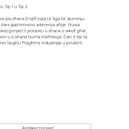
, Tip 1 u Tip 2.
 bis-sħana b'saff irqiq ta 'liga ta' aluminju-
jud biex jippromwovi aderenza aħjar. Huwa
zjonijiet li jirreżistu s-sħana u wkoll għal
użjoni u s-sħana huma meħtieġa. Dan it-tip ta
enin tiegħu f'tagħmir industrijali u prodotti
Applikazzjonijiet