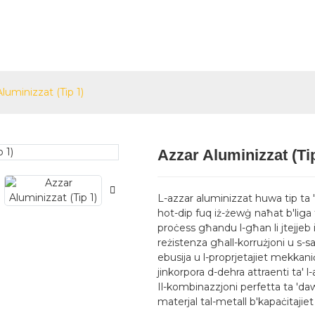
na
Prodotti
Servizzi
Blog
Ikk
luminizzat (Tip 1)
Azzar Aluminizzat (Ti
Loading.
Loading.
L-azzar aluminizzat huwa tip ta 'a
hot-dip fuq iż-żewġ naħat b'liga t
proċess għandu l-għan li jtejjeb i
reżistenza għall-korrużjoni u s-sa
ebusija u l-proprjetajiet mekkaniċi
jinkorpora d-dehra attraenti ta' l
Il-kombinazzjoni perfetta ta 'daw
materjal tal-metall b'kapaċitajiet