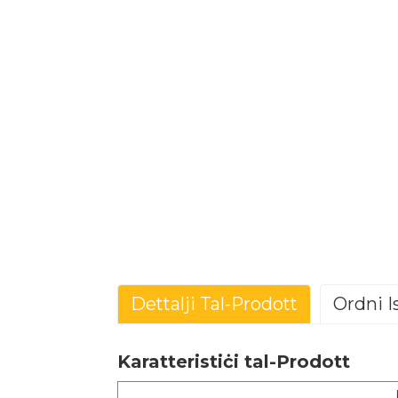
Dettalji Tal-Prodott
Ordni I
Karatteristiċi tal-Prodott
Brand
Standard