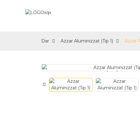
Dar
Fuq
Dar
Azzar Aluminizzat (Tip 1)
Azzar A
Loading...
Loading...