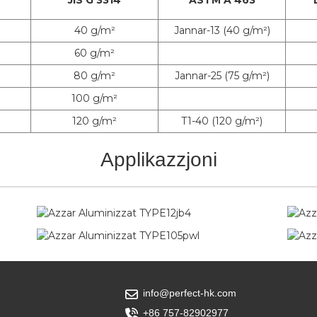
40 g/m²
Jannar-13 (40 g/m²)
60 g/m²
80 g/m²
Jannar-25 (75 g/m²)
100 g/m²
120 g/m²
T1-40 (120 g/m²)
Applikazzjoni
info@perfect-hk.com
+86 757-82902977