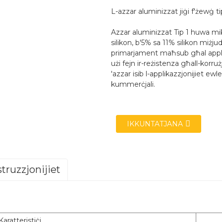
L-azzar aluminizzat jiġi f'żewġ tipi
Azzar aluminizzat Tip 1 huwa miksi
silikon, b'5% sa 11% silikon miż
primarjament maħsub għal applikaz
użi fejn ir-reżistenza għall-korr
'azzar isib l-applikazzjonijiet ewl
kummerċjali.
IKKUNTATJANA
struzzjonijiet
Azzar Aluminizzat (Tip 1)
Posco(ALCOSTA) ArcelorMittal(VAMA) HBIS Masteel
Karatteristiċi
JIS G3314 EN 10346 ASTM A463 GB/T 18592