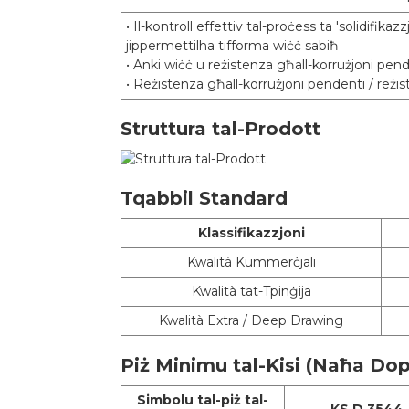
• Il-kontroll effettiv tal-proċess ta 'solidifik
Gradi
jippermettilha tifforma wiċċ sabiħ
Piż tal-kisi
• Anki wiċċ u reżistenza għall-korrużjoni pende
• Reżistenza għall-korrużjoni pendenti / reżi
Ħxuna
Wisa'
Struttura tal-Prodott
Wara t-Trattament
Tqabbil Standard
Klassifikazzjoni
Kwalità Kummerċjali
Trattament minn qabel Għall-Pittura
Kwalità tat-Tpinġija
Kwalità Extra / Deep Drawing
MOQ
Dijametru ta 'ġewwa tal-kolja
Piż Minimu tal-Kisi (Naħa Dop
Status ta' Kunsinna
Simbolu tal-piż tal-
KS D 3544