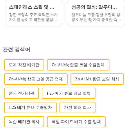
스테인레스 스틸 및 알루미늄 대체품을 찾고 계십니까?
성공의 열쇠: 알루미늄 도금 강철 조달의 주요 측면
강판 코팅의 주요 목적은 부가
알루미늄 도금 강철 조달의 성
가치를 높이고 외관을 향상시
공 여부는 몇 가지 중요한 측면
키며 수명을 연장하는 것, 즉
에 세심한 주의를 기울이는 데
녹을 방지하는 것입니다. 농업,
달려 있습니다. 최적의 품질 보
자동차, 건설, 식품 등의 시장
장부터 비용 효율성 극대화까
부문
지 각 단계는 중요한 역할을 합
니다.
관련 검색어
도매 각진 배기관
Zn-Al-Mg 합금 코일 수출업체
Zn-Al-Mg 합금 코일 공급 업체
Zn Al Mg 합금 코일 회사
중국 전기강판
1.25 배기 튜브 공급 업체
1.25 배기 튜브 수출업자
가전 ​​히터 회사
녹슨 배기관 회사
폭발 파이프 배기 수출 업체