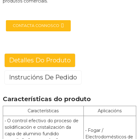
produtos comerciais.
CONTACTA CONNOSCO
e
Detalles Do Produto
a
Instrucións De Pedido
Aceiro aluminizado (Tipo 1)
Características do produto
Posco(ALCOSTA) ArcelorMittal(VAMA)
Marca
HBIS Masteel
Características
Aplicacións
JIS G3314 EN 10346 ASTM A463 GB/T
Estándar
• O control efectivo do proceso de
18592
solidificación e cristalización da
• Fogar /
capa de aluminio fundido
Formación comercial de embutición
Graos
Electrodomésticos de