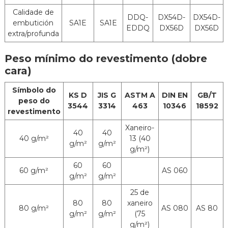
MOQ
25 toneladas
Calidade de
DDQ-
DX54D-
DX54D-
Diámetro
embutición
SA1E
SA1E
EDDQ
DX56D
DX56D
interior da
610 mm ou 508 mm
extra/profunda
bobina
Peso mínimo do revestimento (dobre
Estado de
Bobina, tira, folla, tubo (para sistema de
cara)
entrega
escape de automóbil)
Símbolo do
KS D
JIS G
ASTM A
DIN EN
GB/T
peso do
3544
3314
463
10346
18592
revestimento
Xaneiro-
40
40
40 g/m²
13 (40
g/m²
g/m²
g/m²)
60
60
60 g/m²
AS 060
g/m²
g/m²
25 de
80
80
xaneiro
80 g/m²
AS 080
AS 80
g/m²
g/m²
(75
g/m²)