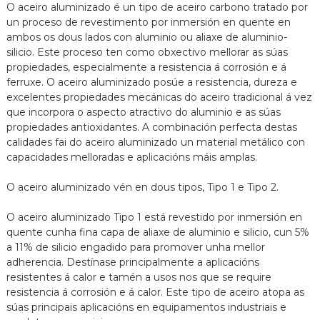
O aceiro aluminizado é un tipo de aceiro carbono tratado por
un proceso de revestimento por inmersión en quente en
ambos os dous lados con aluminio ou aliaxe de aluminio-
silicio. Este proceso ten como obxectivo mellorar as súas
propiedades, especialmente a resistencia á corrosión e á
ferruxe. O aceiro aluminizado posúe a resistencia, dureza e
excelentes propiedades mecánicas do aceiro tradicional á vez
que incorpora o aspecto atractivo do aluminio e as súas
propiedades antioxidantes. A combinación perfecta destas
calidades fai do aceiro aluminizado un material metálico con
capacidades melloradas e aplicacións máis amplas.
n
O aceiro aluminizado vén en dous tipos, Tipo 1 e Tipo 2.
O aceiro aluminizado Tipo 1 está revestido por inmersión en
quente cunha fina capa de aliaxe de aluminio e silicio, cun 5%
a 11% de silicio engadido para promover unha mellor
adherencia. Destínase principalmente a aplicacións
resistentes á calor e tamén a usos nos que se require
resistencia á corrosión e á calor. Este tipo de aceiro atopa as
súas principais aplicacións en equipamentos industriais e