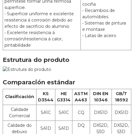
permítelle formar unha fermosa
profunda de alta resistencia
cociña
superficie.
• Recambios de
Peso do
2
2
• Superficie uniforme e excelente
80 g/m
ata 240 g/m
automóbiles
revestimento
resistencia á corrosión debido ao
• Sistemas de pintura
efecto de sacrificio do aluminio
Espesor
0,3 mm a 3,0 mm
e montaxe
• Excelente resistencia á
• Latas de aceiro
Anchura
600 mm a 1500 mm
corrosión/resistencia á calor,
pintabilidade
Tratamento
Engrasado
Químico
Estrutura do produto
Tratamento de
Post
cromo
Tratamento
Libre de Cr
Engrasado
Tratamento de
Non engrasado
Comparación estándar
lubricación
Sen tratamento
KS
HE
ASTM
DIN EN
GB/T
Clasificación
D3544
G3314
A463
10346
18592
Pintura de resina de vinilo Pintura de
resina de silicona
Calidade
Pretratamento
SA1C
SA1C
CQ
DX51D
DX51D
Pintura de resina fenólica Pintura de
Comercial
para pintura
resina de poliuretano
Calidade do
DQ
DX52D,
DX52D,
Laca sen pintura
SA1D
SA1D
debuxo
53D
53D