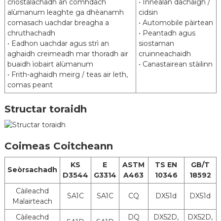
criostalachadh an còmhdach
Cruthachadh malairteach Dealbh
• Innealan dachaigh /
Ìrean
alùmanum leaghte ga dhèanamh
domhainn le neart àrd
cidsin
comasach uachdar breagha a
• Automobile pàirtean
Cuideam
2
2
chruthachadh
80 g/m
gu 240 g/m
• Peantadh agus
còmhdach
• Eadhon uachdar agus strì an
siostaman
aghaidh creimeadh mar thoradh air
cruinneachaidh
Tigheadas
0.3 mm gu 3.0 mm
buaidh ìobairt alùmanum
• Canastairean stàilinn
Leud
600 mm gu 1500 mm
• Frith-aghaidh meirg / teas air leth,
comas peant
Làimhseachadh
Ola
Ceimigeach
Structar toraidh
Làimhseachadh
Chrome
Làimhseachadh
Cr - Saor an-
post
asgaidh
Ola
Coimeas Coitcheann
Làimhseachadh
Neo-ola
Tlubrication
KS
E
ASTM
TS EN
GB/T
Seòrsachadh
Gun
D3544
G3314
A463
10346
18592
làimhseachadh
Càileachd
SA1C
SA1C
CQ
DX51d
DX51d
Peant Vinyl Resin Peantadh Resin
Malairteach
Ro-
Silicone
làimhseachadh
Càileachd
DQ
DX52D,
DX52D,
Peant roisinn phenolic Paint resin