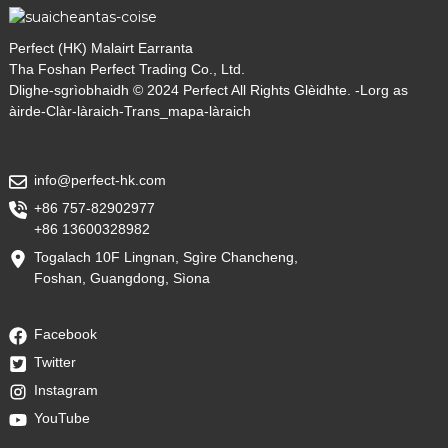
Perfect (HK) Malairt Earranta
Tha Foshan Perfect Trading Co., Ltd.
Dlighe-sgrìobhaidh © 2024 Perfect All Rights Glèidhte. -
Lorg as
àirde
-
Clàr-làraich
-
Trans_mapa-làraich
info@perfect-hk.com
+86 757-82902977
+86 13600328982
Togalach 10F Lingnan, Sgìre Chancheng,
Foshan, Guangdong, Sìona
Facebook
Twitter
Instagram
YouTube