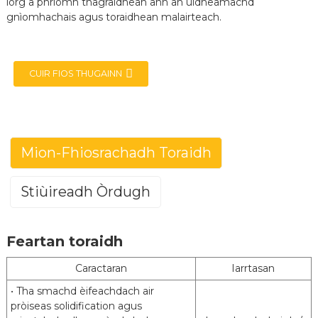
lorg a phrìomh thagraidhean ann an uidheamachd
gnìomhachais agus toraidhean malairteach.
CUIR FIOS THUGAINN
e
Mion-Fhiosrachadh Toraidh
a
Stiùireadh Òrdugh
Stàilinn Aluminized (Seòrsa 1)
Feartan toraidh
Posco (ALCOSTA) ArcelorMittal (VAMA)
Brand
HBIS Masteel
Caractaran
Iarrtasan
JIS G3314 EN 10346 ASTM A463 GB/T
Inbhe
• Tha smachd èifeachdach air
18592
pròiseas solidification agus