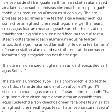
Is e seòrsa de stàilinn gualain a th’ ann an stàilinn aluminized
air a làimhseachadh le pròiseas còmhdach teth-dip air gach
taobh le alùmanum no alùmanum-silicon alloy. Tha am
pròiseas seo ag amas air na feartan aige a leasachadh, gu
sònraichte an aghaidh creimeadh agus meirge. Tha neart,
cruas, agus feartan meacanaigeach sàr-mhath de stàilinn
thraidiseanta aig stàilinn aluminized fhad 'sa tha e a' toirt a-
steach coltas tarraingeach alùmanum agus na feartan
antioxidant aige. Tha an cothlamadh foirfe de na feartan sin a’
dèanamh stàilinn aluminized na stuth meatailt le comasan
leasaichte agus tagraidhean nas fharsainge.
n
Tha stàilinn aluminized a 'tighinn ann an dà sheòrsa, Seòrsa 1
agus Seòrsa 2.
Tha stàilinn aluminized Type 1 air a chòmhdach le dip teth le
còmhdach tana de alùmanum-silicon alloy, le 5% gu 11%
silicon air a chur ris gus cumail nas fheàrr a bhrosnachadh. Tha
e gu sònraichte airson tagraidhean a tha an aghaidh teas
agus cuideachd airson cleachdaidhean far a bheil feum air strì
an aghaidh creimeadh agus teas. Tha an seòrsa stàilinn seo a’