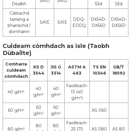
SA1D
SA1D
airson
Dealbh
53d
53d
polyurethane
peantadh
Lacquer Neo-pheant
Càileachd
tarraing a
DDQ-
DX54D-
DX54D-
MOQ
25 Tonna
SA1E
SA1E
bharrachd /
EDDQ
DX56D
DX56D
Trast-thomhas
domhainn
610 mm no 508 mm
a-staigh coil
Cuideam còmhdach as ìsle (Taobh
Inbhe
Coil, stiall, duilleag, Tube (Airson siostam
Dùbailte)
Lìbhrigeadh
sgaoilidh chàraichean)
Comharra
KS D
JIS G
ASTM A
TS EN
GB/T
cuideam
3544
3314
463
10346
18592
còmhdach
Faoilleach-
40
40
40 g/m²
13 (40
g/m²
g/m²
g/m²)
60
60
60 g/m²
AS 060
g/m²
g/m²
Faoilleach-
80
80
80 g/m²
25 (75
AS 080
AS 80