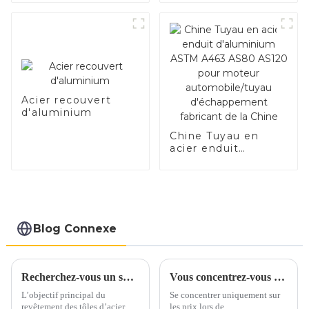
qualité pour
applications
automobiles
Acier recouvert
d'aluminium
Chine Tuyau en
acier enduit
d'aluminium ASTM
A463 AS80 AS120
pour moteur
automobile/tuyau
d'échappement
fabricant de la
Blog Connexe
Chine
Recherchez-vous un substitut à l’acier inoxydable et à l’aluminium ?
Vous concentrez-vous uniquement sur les prix lorsque vous vous approvisionnez en acier inoxydable ?
L’objectif principal du
Se concentrer uniquement sur
revêtement des tôles d’acier est
les prix lors de