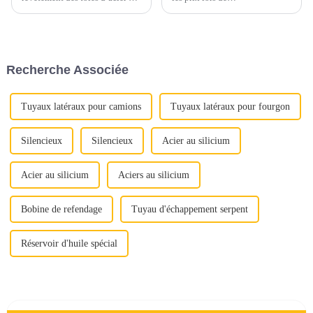
d’ajouter de la valeur,
l’approvisionnement en acier
d’améliorer l’apparence et de
inoxydable peut conduire à
prolonger la durée de vie, en
négliger des aspects cruciaux
bref, de prévenir la rouille.
de la qualité. Au lieu de cela,
Segments de marché tels que
mettez en valeur la proposition
Recherche Associée
l'agriculture, l'automobile, la
de valeur complète de l'acier
construction, le s...
inoxydable : « Déverrouiller la
qualité »
Tuyaux latéraux pour camions
Tuyaux latéraux pour fourgon
Silencieux
Silencieux
Acier au silicium
Acier au silicium
Aciers au silicium
Bobine de refendage
Tuyau d'échappement serpent
Réservoir d'huile spécial